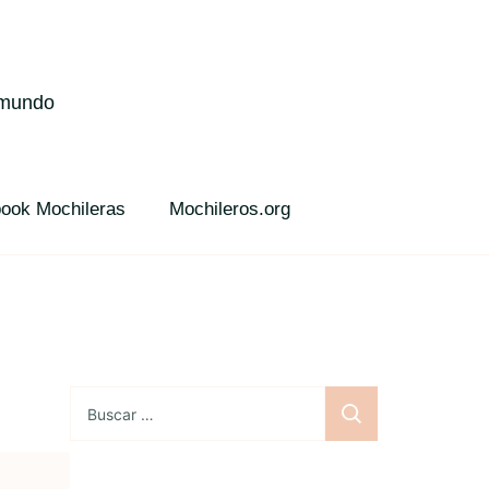
l mundo
ook Mochileras
Mochileros.org
Buscar: