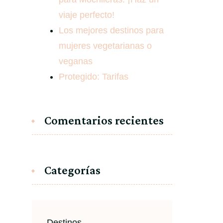
viaje perfecto!
Los mejores destinos para
mujeres vegetarianas o
veganas
Protegido: Tarifas
Comentarios recientes
Categorías
Destinos